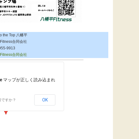
to the Top 八幡平
itness合同会社
955-9913
itness合同会社
le マップが正しく読み込まれ
OK
者ですか？