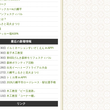
パーク
ックカーin八幡平
デンフェスティバル
とは？
るさと花火まつり
園
ッカー場ASPA
最近の新着情報
月30日
イルミネーションすいぞくえん in APPI
月30日
親子木工教室
月30日
第6回げんき森林モリフェスティバル
月28日
森林ボランティア活動
月28日
出光イーハトーブトライアル大会
月27日
八幡平ふるさと花火まつり
月26日
トミカ博 in APPI
月13日
2026八幡平市ロードレース・駅伝選手権
月13日
木工教室『ビー玉迷路』
月13日
木工教室『コーナー棚』
リンク