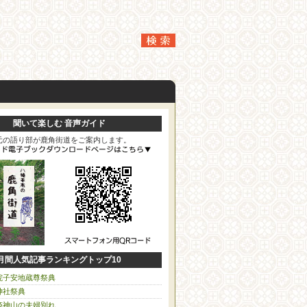
聞いて楽しむ 音声ガイド
元の語り部が鹿角街道をご案内します。
月間人気記事ランキングトップ10
院子安地蔵尊祭典
神社祭典
姫神山の夫婦別れ