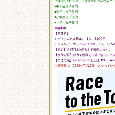
平地部分約100ｍ＋上り坂約40ｍの特設コ
■中学生男子部門
■中学生女子部門
■小学生男子部門
■小学生女子部門
≪詳細≫
【参加料】
ミディアムヒルRace 1人 5,000円
チャレンジ・エンジョイRace 1人 1,65
【表彰】各部門上位3名まで表彰します。
【参加資格】自力で協議を実施できる方であ
【申込方法】e-moshicomまたはLINE・Ins
※開催日は「2026年7月20日」となってい