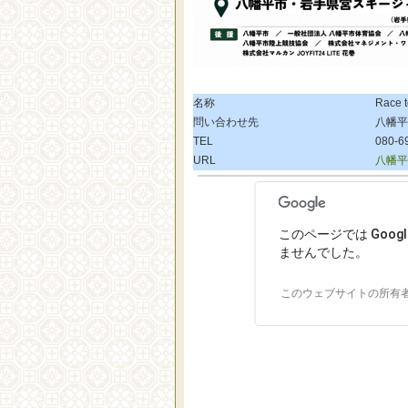
名称
Race 
問い合わせ先
八幡平F
TEL
080-6
URL
八幡平F
このページでは Goog
ませんでした。
このウェブサイトの所有