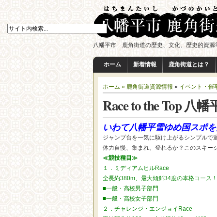
八幡平市 鹿角街道の歴史、文化、歴史的資源
ホーム
新着情報
鹿角街道とは？
ホーム »
鹿角街道資源情報
»
イベント・催
Race to the Top 八幡
いわて八幡平雪ゆめ国スポを
ジャンプ台を一気に駆け上がるシンプルで
体力自慢、集まれ。登れるか？このスキー
≪競技種目≫
１．ミディアムヒルRace
全長約380m、最大傾斜34度の本格コース
■一般・高校男子部門
■一般・高校女子部門
２．チャレンジ・エンジョイRace