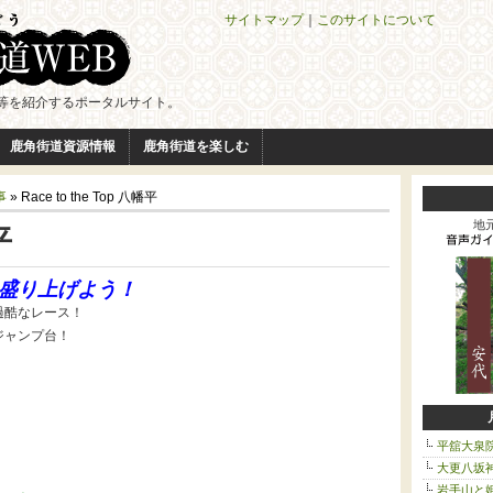
サイトマップ
｜
このサイトについて
等を紹介するポータルサイト。
鹿角街道資源情報
鹿角街道を楽しむ
事
» Race to the Top 八幡平
平
地
盛り上げよう！
過酷なレース！
ジャンプ台！
！
平舘大泉
大更八坂
岩手山と