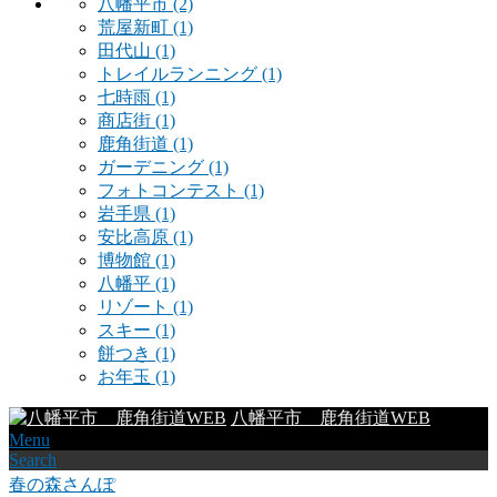
八幡平市
(2)
荒屋新町
(1)
田代山
(1)
トレイルランニング
(1)
七時雨
(1)
商店街
(1)
鹿角街道
(1)
ガーデニング
(1)
フォトコンテスト
(1)
岩手県
(1)
安比高原
(1)
博物館
(1)
八幡平
(1)
リゾート
(1)
スキー
(1)
餅つき
(1)
お年玉
(1)
八幡平市 鹿角街道WEB
Menu
Search
春の森さんぽ