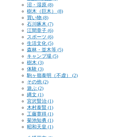
沼・湿原
(8)
樹木（巨木）
(8)
買い物
(8)
石川啄木
(7)
江間章子
(6)
スポーツ
(6)
生活文化
(5)
森林・並木等
(5)
キャンプ場
(5)
樹木
(3)
体験
(3)
駒ヶ嶺泰明（不虚）
(2)
その他
(2)
遊ぶ
(2)
縄文
(1)
宮沢賢治
(1)
木村泰賢
(1)
工藤寛得
(1)
菊池知勇
(1)
昭和天皇
(1)