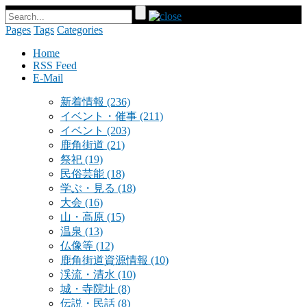
Pages
Tags
Categories
Home
RSS Feed
E-Mail
新着情報
(236)
イベント・催事
(211)
イベント
(203)
鹿角街道
(21)
祭祀
(19)
民俗芸能
(18)
学ぶ・見る
(18)
大会
(16)
山・高原
(15)
温泉
(13)
仏像等
(12)
鹿角街道資源情報
(10)
渓流・清水
(10)
城・寺院址
(8)
伝説・民話
(8)