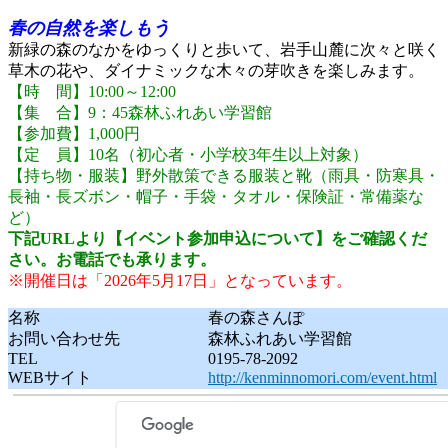
春の自然を楽しもう
新緑の森のなかをゆっくりと歩いて、岩手山麓に次々と咲く
草木の花や、ダイナミックな木々の芽吹きを楽しみます。
【時 間】10:00～12:00
【集 合】9：45森林ふれあい学習館
【参加費】1,000円
【定 員】10名（初心者・小学校3年生以上対象）
【持ち物・服装】野外散策できる服装と靴（雨具・防寒具・
長袖・長ズボン・帽子・手袋・タオル・保険証・常備薬な
ど）
下記URLより【イベント参加申込について】をご確認くだ
さい。お電話でも承ります。
※開催日は「2026年5月17日」となっています。
名称
春の森さんぽ
お問い合わせ先
森林ふれあい学習館
TEL
0195-78-2092
WEBサイト
http://kenminnomori.com/event.html