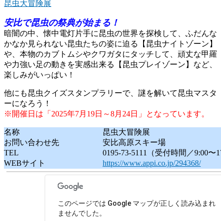
昆虫大冒険展
安比で昆虫の祭典が始まる！
暗闇の中、懐中電灯片手に昆虫の世界を探検して、ふだんな
かなか見られない昆虫たちの姿に迫る【昆虫ナイトゾーン】
や、本物のカブトムシやクワガタにタッチして、頑丈な甲羅
や力強い足の動きを実感出来る【昆虫プレイゾーン】など、
楽しみがいっぱい！
他にも昆虫クイズスタンプラリーで、謎を解いて昆虫マスタ
ーになろう！
※開催日は「2025年7月19日～8月24日」となっています。
名称
昆虫大冒険展
お問い合わせ先
安比高原スキー場
TEL
0195-73-5111（受付時間／9:00〜1
WEBサイト
https://www.appi.co.jp/294368/
このページでは Google マップが正しく読み込まれ
ませんでした。