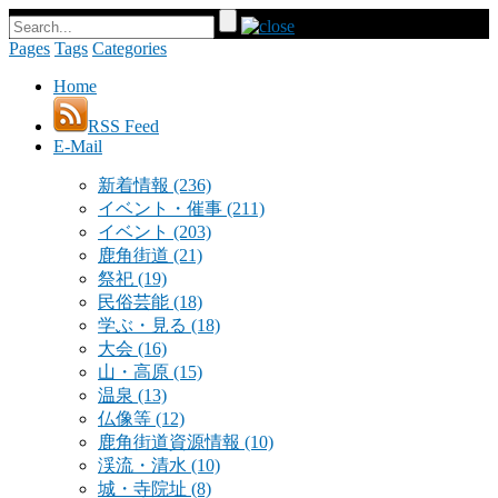
Pages
Tags
Categories
Home
RSS Feed
E-Mail
新着情報
(236)
イベント・催事
(211)
イベント
(203)
鹿角街道
(21)
祭祀
(19)
民俗芸能
(18)
学ぶ・見る
(18)
大会
(16)
山・高原
(15)
温泉
(13)
仏像等
(12)
鹿角街道資源情報
(10)
渓流・清水
(10)
城・寺院址
(8)