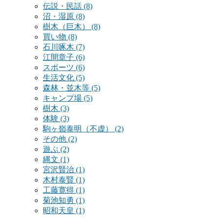
伝説・民話
(8)
沼・湿原
(8)
樹木（巨木）
(8)
買い物
(8)
石川啄木
(7)
江間章子
(6)
スポーツ
(6)
生活文化
(5)
森林・並木等
(5)
キャンプ場
(5)
樹木
(3)
体験
(3)
駒ヶ嶺泰明（不虚）
(2)
その他
(2)
遊ぶ
(2)
縄文
(1)
宮沢賢治
(1)
木村泰賢
(1)
工藤寛得
(1)
菊池知勇
(1)
昭和天皇
(1)