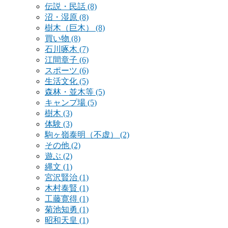
伝説・民話
(8)
沼・湿原
(8)
樹木（巨木）
(8)
買い物
(8)
石川啄木
(7)
江間章子
(6)
スポーツ
(6)
生活文化
(5)
森林・並木等
(5)
キャンプ場
(5)
樹木
(3)
体験
(3)
駒ヶ嶺泰明（不虚）
(2)
その他
(2)
遊ぶ
(2)
縄文
(1)
宮沢賢治
(1)
木村泰賢
(1)
工藤寛得
(1)
菊池知勇
(1)
昭和天皇
(1)