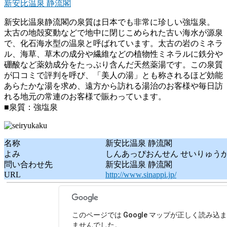
新安比温泉 静流閣
新安比温泉静流閣の泉質は日本でも非常に珍しい強塩泉。
太古の地殻変動などで地中に閉じこめられた古い海水が源泉
で、化石海水型の温泉と呼ばれています。太古の岩のミネラ
ル、海草、草木の成分や繊維などの植物性ミネラルに鉄分や
硼酸など薬効成分をたっぷり含んだ天然薬湯です。この泉質
が口コミで評判を呼び、「美人の湯」とも称されるほど効能
あらたかな湯を求め、遠方から訪れる湯治のお客様や毎日訪
れる地元の常連のお客様で賑わっています。
■泉質：強塩泉
名称
新安比温泉 静流閣
よみ
しんあっぴおんせん せいりゅう
問い合わせ先
新安比温泉 静流閣
URL
http://www.sinappi.jp/
このページでは Google マップが正しく読み込
ませんでした。