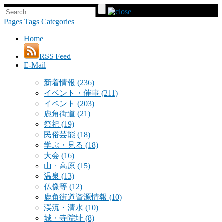
Pages
Tags
Categories
Home
RSS Feed
E-Mail
新着情報
(236)
イベント・催事
(211)
イベント
(203)
鹿角街道
(21)
祭祀
(19)
民俗芸能
(18)
学ぶ・見る
(18)
大会
(16)
山・高原
(15)
温泉
(13)
仏像等
(12)
鹿角街道資源情報
(10)
渓流・清水
(10)
城・寺院址
(8)