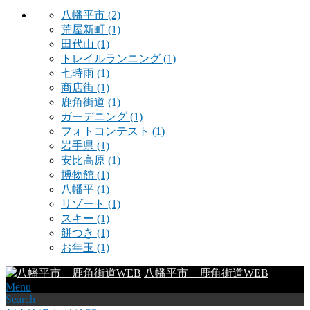
八幡平市
(2)
荒屋新町
(1)
田代山
(1)
トレイルランニング
(1)
七時雨
(1)
商店街
(1)
鹿角街道
(1)
ガーデニング
(1)
フォトコンテスト
(1)
岩手県
(1)
安比高原
(1)
博物館
(1)
八幡平
(1)
リゾート
(1)
スキー
(1)
餅つき
(1)
お年玉
(1)
八幡平市 鹿角街道WEB
Menu
Search