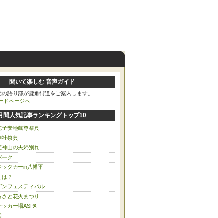
聞いて楽しむ 音声ガイド
元の語り部が鹿角街道をご案内します。
月間人気記事ランキングトップ10
院子安地蔵尊祭典
神社祭典
姫神山の夫婦別れ
パーク
ックカーin八幡平
とは？
デンフェスティバル
るさと花火まつり
ッカー場ASPA
園