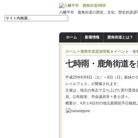
八幡平市 鹿角街道の歴史、文化、歴史的資源
ホーム
新着情報
鹿角街道とは？
ホーム »
鹿角街道資源情報
»
イベント・催
七時雨・鹿角街道を
平成25年6月8日（土）～9日（日）新緑
レイルフェス」が開催されます。
主催は、地元の有志で立ち上げた実行委員
員、公民館長、市会議員等々多士済々。
概要が、4月１4日付の地元新聞岩手日報紙