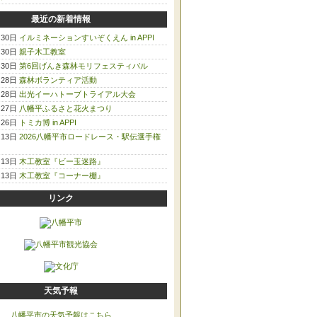
最近の新着情報
月30日
イルミネーションすいぞくえん in APPI
月30日
親子木工教室
月30日
第6回げんき森林モリフェスティバル
月28日
森林ボランティア活動
月28日
出光イーハトーブトライアル大会
月27日
八幡平ふるさと花火まつり
月26日
トミカ博 in APPI
月13日
2026八幡平市ロードレース・駅伝選手権
月13日
木工教室『ビー玉迷路』
月13日
木工教室『コーナー棚』
リンク
天気予報
八幡平市の天気予報はこちら