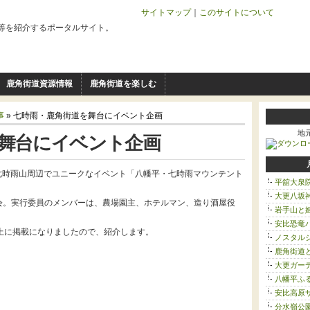
サイトマップ
｜
このサイトについて
等を紹介するポータルサイト。
鹿角街道資源情報
鹿角街道を楽しむ
事
» 七時雨・鹿角街道を舞台にイベント企画
舞台にイベント企画
地
の七時雨山周辺でユニークなイベント「八幡平・七時雨マウンテント
平舘大泉
大更八坂
会。実行委員のメンバーは、農場園主、ホテルマン、造り酒屋役
岩手山と
安比恐竜
上に掲載になりましたので、紹介します。
ノスタルジ
鹿角街道
大更ガー
八幡平ふ
安比高原サ
分水嶺公