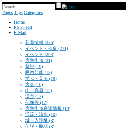
Pages
Tags
Categories
Home
RSS Feed
E-Mail
新着情報
(236)
イベント・催事
(211)
イベント
(203)
鹿角街道
(21)
祭祀
(19)
民俗芸能
(18)
学ぶ・見る
(18)
大会
(16)
山・高原
(15)
温泉
(13)
仏像等
(12)
鹿角街道資源情報
(10)
渓流・清水
(10)
城・寺院址
(8)
伝説・民話
(8)