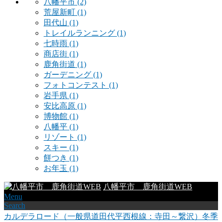
八幡平市
(2)
荒屋新町
(1)
田代山
(1)
トレイルランニング
(1)
七時雨
(1)
商店街
(1)
鹿角街道
(1)
ガーデニング
(1)
フォトコンテスト
(1)
岩手県
(1)
安比高原
(1)
博物館
(1)
八幡平
(1)
リゾート
(1)
スキー
(1)
餅つき
(1)
お年玉
(1)
八幡平市 鹿角街道WEB
Menu
Search
カルデラロード（一般県道田代平西根線：寺田～繋沢）冬季