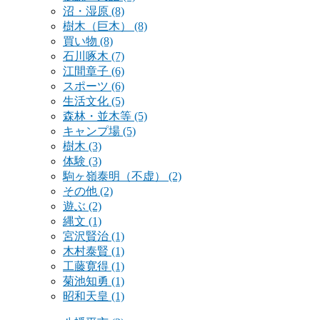
沼・湿原
(8)
樹木（巨木）
(8)
買い物
(8)
石川啄木
(7)
江間章子
(6)
スポーツ
(6)
生活文化
(5)
森林・並木等
(5)
キャンプ場
(5)
樹木
(3)
体験
(3)
駒ヶ嶺泰明（不虚）
(2)
その他
(2)
遊ぶ
(2)
縄文
(1)
宮沢賢治
(1)
木村泰賢
(1)
工藤寛得
(1)
菊池知勇
(1)
昭和天皇
(1)