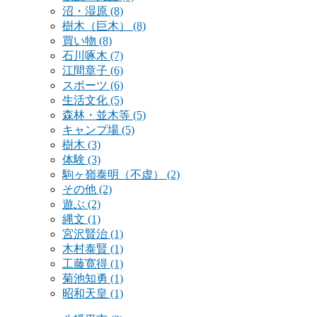
沼・湿原
(8)
樹木（巨木）
(8)
買い物
(8)
石川啄木
(7)
江間章子
(6)
スポーツ
(6)
生活文化
(5)
森林・並木等
(5)
キャンプ場
(5)
樹木
(3)
体験
(3)
駒ヶ嶺泰明（不虚）
(2)
その他
(2)
遊ぶ
(2)
縄文
(1)
宮沢賢治
(1)
木村泰賢
(1)
工藤寛得
(1)
菊池知勇
(1)
昭和天皇
(1)