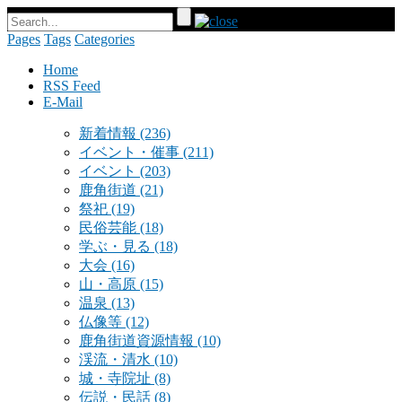
Pages
Tags
Categories
Home
RSS Feed
E-Mail
新着情報
(236)
イベント・催事
(211)
イベント
(203)
鹿角街道
(21)
祭祀
(19)
民俗芸能
(18)
学ぶ・見る
(18)
大会
(16)
山・高原
(15)
温泉
(13)
仏像等
(12)
鹿角街道資源情報
(10)
渓流・清水
(10)
城・寺院址
(8)
伝説・民話
(8)