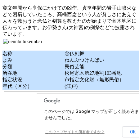
寛文年間から享保にかけての凶作、貞亨年間の岩手山噴火な
どで困窮していたころ、高橋西念という人が貧しさにあえぐ
人々を救おうと念仏と剣舞を教えたのが始まりで寄木地区に
伝わっています。お伊勢さん(大神宮)の例祭などで披露され
ています。
名称
念仏剣舞
よみ
ねんぶつけんばい
分類
民俗芸能
所在地
松尾寄木第27地割103番地
指定状況
市指定文化財（無形民俗）
年代（区分）
(江戸)
このページでは Google マップが正しく読み込
ませんでした。
OK
このウェブサイトの所有者ですか？