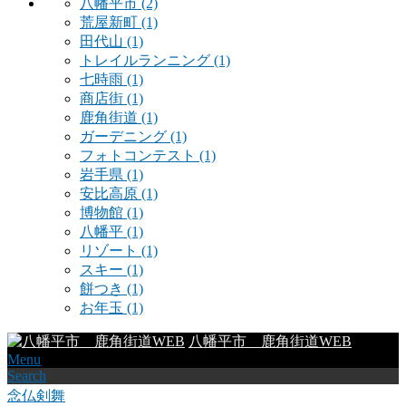
八幡平市
(2)
荒屋新町
(1)
田代山
(1)
トレイルランニング
(1)
七時雨
(1)
商店街
(1)
鹿角街道
(1)
ガーデニング
(1)
フォトコンテスト
(1)
岩手県
(1)
安比高原
(1)
博物館
(1)
八幡平
(1)
リゾート
(1)
スキー
(1)
餅つき
(1)
お年玉
(1)
八幡平市 鹿角街道WEB
Menu
Search
念仏剣舞