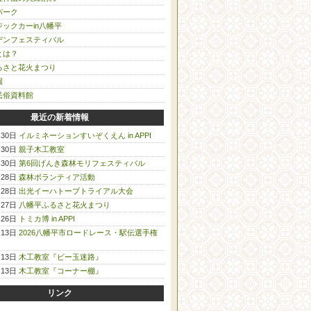
パーク
ックカーin八幡平
デンフェスティバル
とは？
るさと花火まつり
園
民俗資料館
最近の新着情報
月30日
イルミネーションすいぞくえん in APPI
月30日
親子木工教室
月30日
第6回げんき森林モリフェスティバル
月28日
森林ボランティア活動
月28日
出光イーハトーブトライアル大会
月27日
八幡平ふるさと花火まつり
月26日
トミカ博 in APPI
月13日
2026八幡平市ロードレース・駅伝選手権
月13日
木工教室『ビー玉迷路』
月13日
木工教室『コーナー棚』
リンク