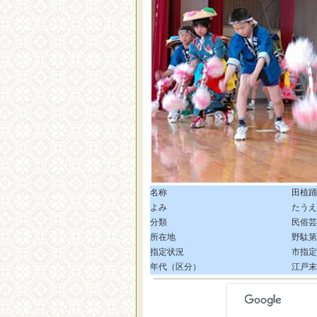
名称
田植踊
よみ
たうえ
分類
民俗芸
所在地
野駄第
指定状況
市指定
年代（区分）
江戸末