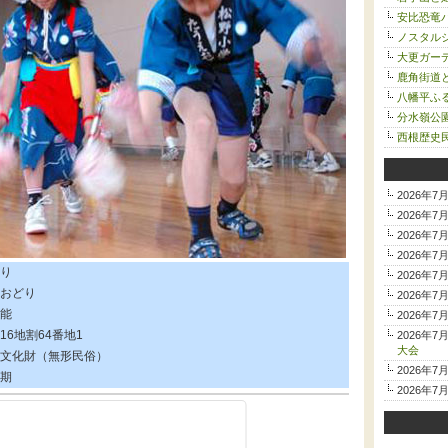
安比恐竜
ノスタルジ
大更ガー
鹿角街道
八幡平ふ
分水嶺公
西根歴史
2026年7
2026年7
2026年7
2026年7
り
2026年7
おどり
2026年7
能
2026年7
16地割64番地1
2026年7
大会
文化財（無形民俗）
2026年7
期
2026年7