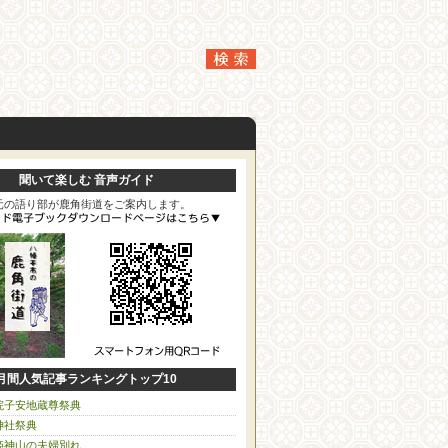
聞いて楽しむ 音声ガイド
元の語り部が鹿角街道をご案内します。
月間人気記事ランキングトップ10
院子安地蔵尊祭典
神社祭典
姫神山の夫婦別れ