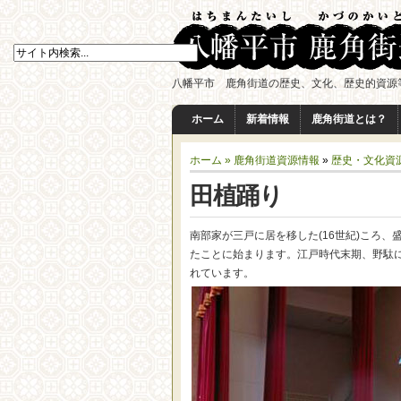
八幡平市 鹿角街道の歴史、文化、歴史的資源
ホーム
新着情報
鹿角街道とは？
ホーム »
鹿角街道資源情報
»
歴史・文化資
田植踊り
南部家が三戸に居を移した(16世紀)ころ
たことに始まります。江戸時代末期、野駄
れています。