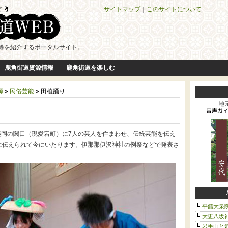
サイトマップ
｜
このサイトについて
等を紹介するポータルサイト。
鹿角街道資源情報
鹿角街道を楽しむ
源
»
民俗芸能
» 田植踊り
地
、盛岡の関口（現愛宕町）に7人の芸人を住まわせ、伝統芸能を伝え
に伝えられて今にいたります。伊那那伊沢神社の例祭などで発表さ
平舘大泉
大更八坂
岩手山と