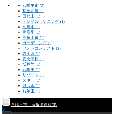
八幡平市
(2)
荒屋新町
(1)
田代山
(1)
トレイルランニング
(1)
七時雨
(1)
商店街
(1)
鹿角街道
(1)
ガーデニング
(1)
フォトコンテスト
(1)
岩手県
(1)
安比高原
(1)
博物館
(1)
八幡平
(1)
リゾート
(1)
スキー
(1)
餅つき
(1)
お年玉
(1)
八幡平市 鹿角街道WEB
Menu