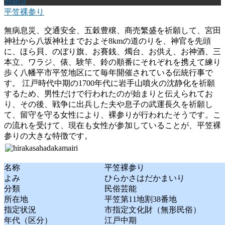
Search
平笠裸参り
無病息災、交通安全、五穀豊穣、商売繁盛を祈願して、宮田
神社から八坂神社までおよそ8kmの道のりを、神官を先頭
に、ほら貝、のぼり旗、お賽銭、燭台、お供え、お神酒、三
本立、ワラジ、俵、験竿、鈴の順番にそれぞれを携えて練り
歩く八幡平市平笠地区にて毎年開催されている伝統行事で
す。 江戸時代中期の1700年代に岩手山噴火の沈静化を祈願
するため、男性だけで行われたのが始まりと伝えられてお
り、その後、戦争に出兵した夫や息子の武運長久を祈願し
て、留守を守る女性により、裸参りが行われたそうです。こ
の流れを受けて、現在も女性が参加していることが、平笠裸
参りの大きな特徴です。
名称
平笠裸参り
よみ
ひらかさはだかまいり
分類
民俗芸能
所在地
平笠第11地割38番地
指定状況
市指定文化財（無形民俗）
年代（区分）
江戸中期