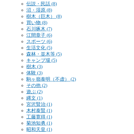
伝説・民話
(8)
沼・湿原
(8)
樹木（巨木）
(8)
買い物
(8)
石川啄木
(7)
江間章子
(6)
スポーツ
(6)
生活文化
(5)
森林・並木等
(5)
キャンプ場
(5)
樹木
(3)
体験
(3)
駒ヶ嶺泰明（不虚）
(2)
その他
(2)
遊ぶ
(2)
縄文
(1)
宮沢賢治
(1)
木村泰賢
(1)
工藤寛得
(1)
菊池知勇
(1)
昭和天皇
(1)