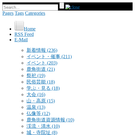
Pages
Tags
Categories
Home
RSS Feed
E-Mail
新着情報
(236)
イベント・催事
(211)
イベント
(203)
鹿角街道
(21)
祭祀
(19)
民俗芸能
(18)
学ぶ・見る
(18)
大会
(16)
山・高原
(15)
温泉
(13)
仏像等
(12)
鹿角街道資源情報
(10)
渓流・清水
(10)
城・寺院址
(8)