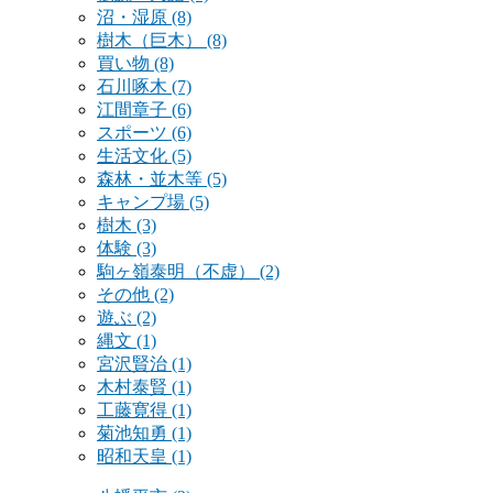
沼・湿原
(8)
樹木（巨木）
(8)
買い物
(8)
石川啄木
(7)
江間章子
(6)
スポーツ
(6)
生活文化
(5)
森林・並木等
(5)
キャンプ場
(5)
樹木
(3)
体験
(3)
駒ヶ嶺泰明（不虚）
(2)
その他
(2)
遊ぶ
(2)
縄文
(1)
宮沢賢治
(1)
木村泰賢
(1)
工藤寛得
(1)
菊池知勇
(1)
昭和天皇
(1)