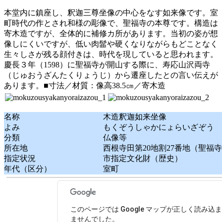
本堂内に鎮座し、釈迦三尊坐像の中心をなす如来像です。室
町時代の作とされ和様の彫像で、聖福寺の本尊です。構造は
寄木造ですが、全体的に補修カ所があります。当初の姿が想
像しにくいですが、低い肉髷や硬くなりながらもどことなく
生々しさが残る顔付きは、時代を現していると思われます。
慶長３年（1598）に聖福寺が開山する際に、寿応山沢両寺
（じゅおうざんたくりょうじ）から遷座したとの言い伝えが
あります。■寸法／材質：像高38.5㎝／寄木造
名称
木造釈迦如来坐像
よみ
もくぞうしゃかにょらいざぞう
分類
仏像等
所在地
西根寺田第20地割27番地（聖福
指定状況
市指定文化財（歴史）
年代（区分）
室町
このページでは Google マップが正しく読み込
ませんでした。