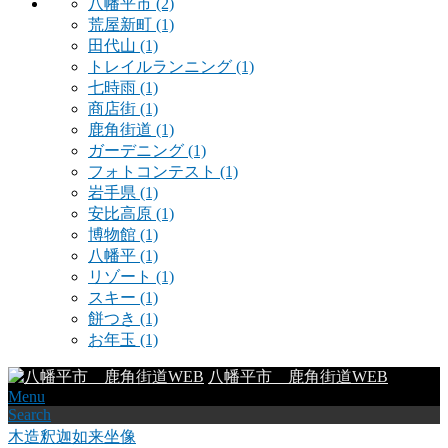
八幡平市
(2)
荒屋新町
(1)
田代山
(1)
トレイルランニング
(1)
七時雨
(1)
商店街
(1)
鹿角街道
(1)
ガーデニング
(1)
フォトコンテスト
(1)
岩手県
(1)
安比高原
(1)
博物館
(1)
八幡平
(1)
リゾート
(1)
スキー
(1)
餅つき
(1)
お年玉
(1)
八幡平市 鹿角街道WEB
Menu
Search
木造釈迦如来坐像