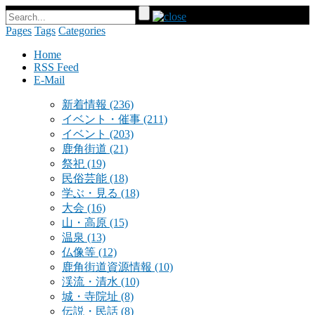
Pages
Tags
Categories
Home
RSS Feed
E-Mail
新着情報
(236)
イベント・催事
(211)
イベント
(203)
鹿角街道
(21)
祭祀
(19)
民俗芸能
(18)
学ぶ・見る
(18)
大会
(16)
山・高原
(15)
温泉
(13)
仏像等
(12)
鹿角街道資源情報
(10)
渓流・清水
(10)
城・寺院址
(8)
伝説・民話
(8)