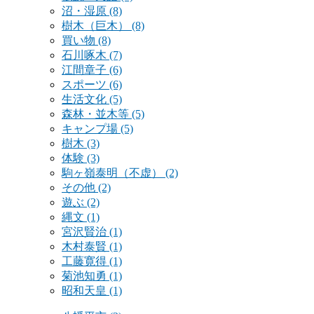
沼・湿原
(8)
樹木（巨木）
(8)
買い物
(8)
石川啄木
(7)
江間章子
(6)
スポーツ
(6)
生活文化
(5)
森林・並木等
(5)
キャンプ場
(5)
樹木
(3)
体験
(3)
駒ヶ嶺泰明（不虚）
(2)
その他
(2)
遊ぶ
(2)
縄文
(1)
宮沢賢治
(1)
木村泰賢
(1)
工藤寛得
(1)
菊池知勇
(1)
昭和天皇
(1)