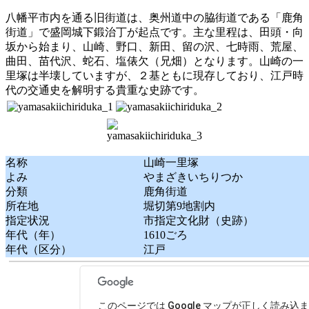
八幡平市内を通る旧街道は、奥州道中の脇街道である「鹿角
街道」で盛岡城下鍛治丁が起点です。主な里程は、田頭・向
坂から始まり、山崎、野口、新田、留の沢、七時雨、荒屋、
曲田、苗代沢、蛇石、塩俵欠（兄畑）となります。山崎の一
里塚は半壊していますが、２基ともに現存しており、江戸時
代の交通史を解明する貴重な史跡です。
名称
山崎一里塚
よみ
やまざきいちりつか
分類
鹿角街道
所在地
堀切第9地割内
指定状況
市指定文化財（史跡）
年代（年）
1610ごろ
年代（区分）
江戸
このページでは Google マップが正しく読み込