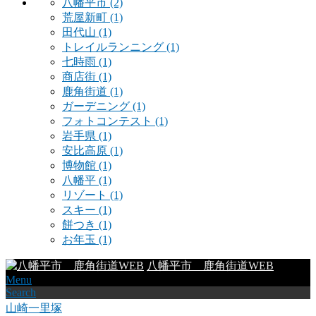
八幡平市
(2)
荒屋新町
(1)
田代山
(1)
トレイルランニング
(1)
七時雨
(1)
商店街
(1)
鹿角街道
(1)
ガーデニング
(1)
フォトコンテスト
(1)
岩手県
(1)
安比高原
(1)
博物館
(1)
八幡平
(1)
リゾート
(1)
スキー
(1)
餅つき
(1)
お年玉
(1)
八幡平市 鹿角街道WEB
Menu
Search
山崎一里塚