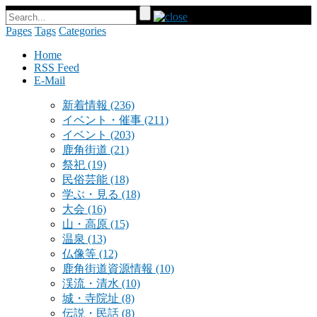
Pages
Tags
Categories
Home
RSS Feed
E-Mail
新着情報
(236)
イベント・催事
(211)
イベント
(203)
鹿角街道
(21)
祭祀
(19)
民俗芸能
(18)
学ぶ・見る
(18)
大会
(16)
山・高原
(15)
温泉
(13)
仏像等
(12)
鹿角街道資源情報
(10)
渓流・清水
(10)
城・寺院址
(8)
伝説・民話
(8)