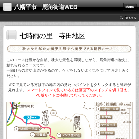
八幡平市 鹿角街道WEB
Menu
Search
七時雨の里 寺田地区
このコースは豊かな自然、壮大な景色を満喫しながら、鹿角街道の歴史に
触れられるコースです。
一部けもの道や山道があるので、ケガをしないよう気をつけてお楽しみく
ださい。
↓PCで見ている方は下の地図内の見たいポイントをクリックすると詳細が
見れます。
スマートフォンで見ている方は画面下のスイッチを切り替え、
PC版サイトに移動して行ってください。