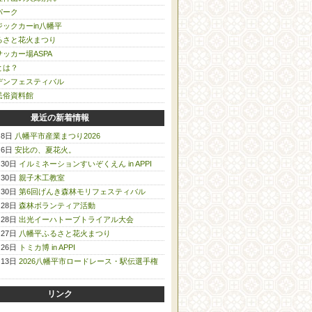
パーク
ックカーin八幡平
るさと花火まつり
ッカー場ASPA
とは？
デンフェスティバル
民俗資料館
最近の新着情報
月8日
八幡平市産業まつり2026
月6日
安比の、夏花火。
月30日
イルミネーションすいぞくえん in APPI
月30日
親子木工教室
月30日
第6回げんき森林モリフェスティバル
月28日
森林ボランティア活動
月28日
出光イーハトーブトライアル大会
月27日
八幡平ふるさと花火まつり
月26日
トミカ博 in APPI
月13日
2026八幡平市ロードレース・駅伝選手権
リンク