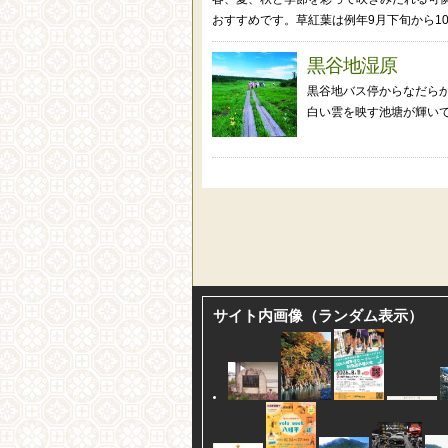
おすすめです。草紅葉は例年9月下旬から10..
黒谷地湿原
黒谷地バス停からなだら
白い雲を映す池塘が輝いて
サイト内画像（ランダム表示）