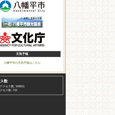
天気予報
八幡平市の天気予報はこちら
ス数
クセス数: 348501
セス数: 733