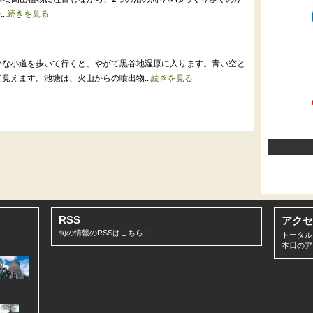
.
続きを見る
かな小道を歩いて行くと、やがて黒谷地湿原に入ります。青い空と
見えます。池塘は、火山からの噴出物...
続きを見る
RSS
アクセ
旬の情報のRSSは
こちら！
トータルア
本日のアク