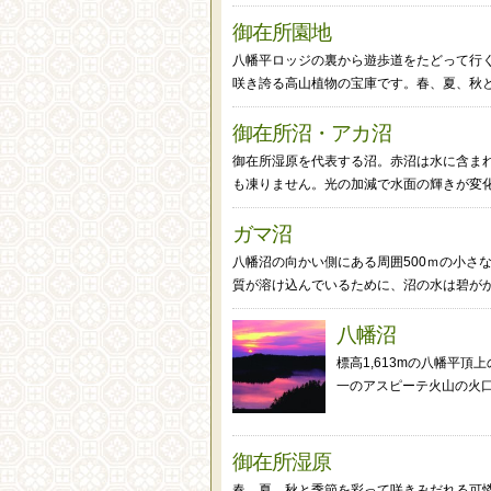
御在所園地
八幡平ロッジの裏から遊歩道をたどって行
咲き誇る高山植物の宝庫です。春、夏、秋と季
御在所沼・アカ沼
御在所湿原を代表する沼。赤沼は水に含ま
も凍りません。光の加減で水面の輝きが変化す
ガマ沼
八幡沼の向かい側にある周囲500ｍの小さ
質が溶け込んでいるために、沼の水は碧がか.
八幡沼
標高1,613mの八幡平頂
一のアスピーテ火山の火口
御在所湿原
春、夏、秋と季節を彩って咲きみだれる可