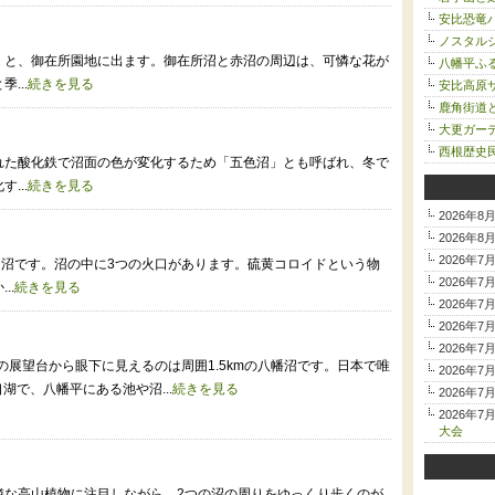
安比恐竜
ノスタルジ
くと、御在所園地に出ます。御在所沼と赤沼の周辺は、可憐な花が
八幡平ふ
...
続きを見る
安比高原サ
鹿角街道
大更ガー
西根歴史
れた酸化鉄で沼面の色が変化するため「五色沼」とも呼ばれ、冬で
...
続きを見る
2026年8
2026年8
2026年7
な沼です。沼の中に3つの火口があります。硫黄コロイドという物
2026年7
..
続きを見る
2026年7
2026年7
2026年7
上の展望台から眼下に見えるのは周囲1.5kmの八幡沼です。日本で唯
2026年7
湖で、八幡平にある池や沼...
続きを見る
2026年7
2026年7
大会
憐な高山植物に注目しながら、2つの沼の周りをゆっくり歩くのが