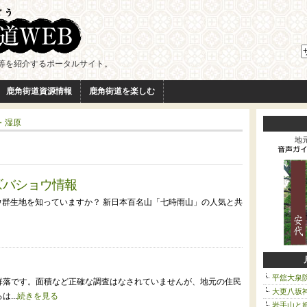
等を紹介するポータルサイト。
鹿角街道資源情報
鹿角街道を楽しむ
・湿原
地
ズバショウ情報
ウ群生地を知っていますか？ 新日本百名山「七時雨山」の人気と共
平舘大泉
群落です。面積など正確な調査はなされていませんが、地元の住民
大更八坂
...
続きを見る
岩手山と