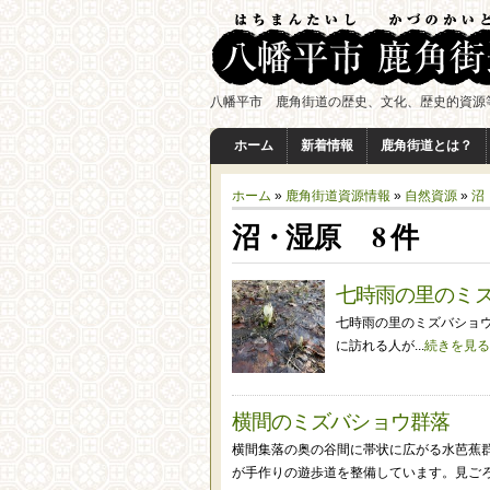
八幡平市 鹿角街道の歴史、文化、歴史的資源
ホーム
新着情報
鹿角街道とは？
ホーム
»
鹿角街道資源情報
»
自然資源
»
沼
沼・湿原 8 件
七時雨の里のミ
七時雨の里のミズバショ
に訪れる人が...
続きを見る
横間のミズバショウ群落
横間集落の奥の谷間に帯状に広がる水芭蕉
が手作りの遊歩道を整備しています。見ごろは