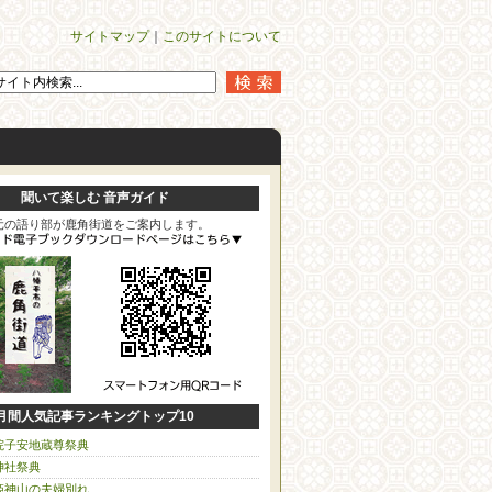
サイトマップ
｜
このサイトについて
聞いて楽しむ 音声ガイド
元の語り部が鹿角街道をご案内します。
月間人気記事ランキングトップ10
院子安地蔵尊祭典
神社祭典
姫神山の夫婦別れ