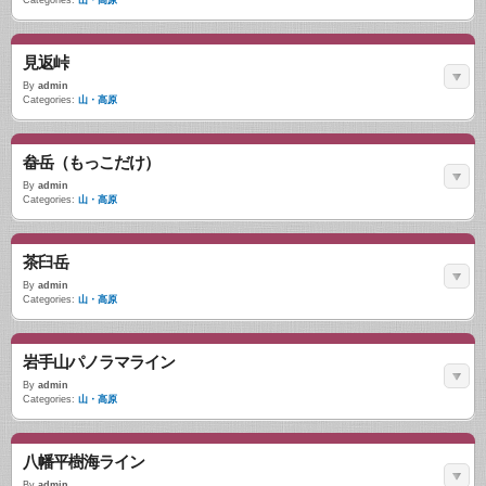
Categories:
山・高原
見返峠
By
admin
Categories:
山・高原
畚岳（もっこだけ）
By
admin
Categories:
山・高原
茶臼岳
By
admin
Categories:
山・高原
岩手山パノラマライン
By
admin
Categories:
山・高原
八幡平樹海ライン
By
admin