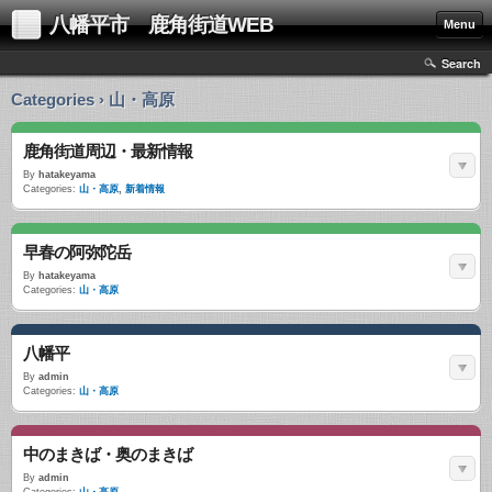
八幡平市 鹿角街道WEB
Menu
Search
Categories › 山・高原
鹿角街道周辺・最新情報
By
hatakeyama
Categories:
山・高原
,
新着情報
早春の阿弥陀岳
By
hatakeyama
Categories:
山・高原
八幡平
By
admin
Categories:
山・高原
中のまきば・奥のまきば
By
admin