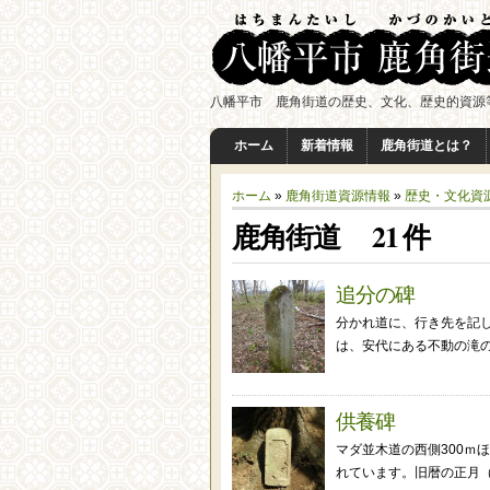
八幡平市 鹿角街道の歴史、文化、歴史的資源
ホーム
新着情報
鹿角街道とは？
ホーム
»
鹿角街道資源情報
»
歴史・文化資
鹿角街道 21 件
追分の碑
分かれ道に、行き先を記
は、安代にある不動の滝の
供養碑
マダ並木道の西側300ｍ
れています。旧暦の正月（