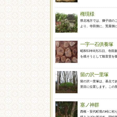
権現様
県北地方では、獅子頭の
より、寺田側に、荒屋側に
一字一石供養塚
昭和53年8月21日、寺
を残そうとして観音堂を復
留の沢一里塚
留の沢一里塚は、基点であ
里目に位置します。この里
塞ノ神群
西根・安代町境の峠に祀