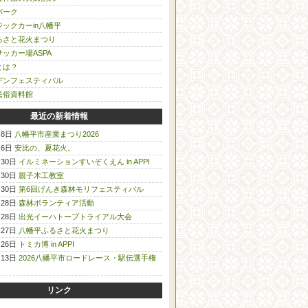
パーク
ックカーin八幡平
るさと花火まつり
ッカー場ASPA
とは？
デンフェスティバル
民俗資料館
最近の新着情報
月8日
八幡平市産業まつり2026
月6日
安比の、夏花火。
月30日
イルミネーションすいぞくえん in APPI
月30日
親子木工教室
月30日
第6回げんき森林モリフェスティバル
月28日
森林ボランティア活動
月28日
出光イーハトーブトライアル大会
月27日
八幡平ふるさと花火まつり
月26日
トミカ博 in APPI
月13日
2026八幡平市ロードレース・駅伝選手権
リンク