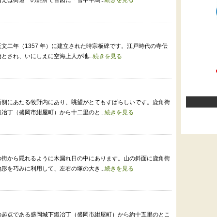
えは街道一の難所で古図に「雪中牛馬...
続きを見る
文二年（1357 年）に建立された時宗板碑です。江戸時代の寺伝
とされ、いにしえに空海上人が地...
続きを見る
西側にあたる牧野内にあり、眺望がとてもすばらしいです。鹿角街
冶丁（盛岡市紺屋町）から十二里のと...
続きを見る
の街から隠れるように木漏れ日の中にあります。山の斜面に鹿角街
形を巧みに利用して、左右の塚の大き...
続きを見る
の起点である盛岡城下鍛冶丁（盛岡市紺屋町）から約十五里のとこ