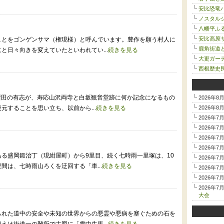
安比恐竜
ノスタルジ
八幡平ふ
安比高原サ
ことをゴンゲンサマ（権現様）と呼んでいます。豊作を願う村人に
鹿角街道
と日々向きを変えていたといわれてい...
続きを見る
大更ガー
西根歴史
田新田の有志が、寿応山沢両寺と白坂観音堂跡に何か記念になるもの
2026年8
元することを思い立ち、以前から...
続きを見る
2026年8
2026年7
2026年7
2026年7
2026年7
る盛岡鍛治丁（現紺屋町）から9里目、続く七時雨一里塚は、10
2026年7
間は、七時雨山ろくを迂回する「車...
続きを見る
2026年7
2026年7
2026年7
大会
られた道中の安全や未知の世界からの悪霊や悪病を塞ぐための石を