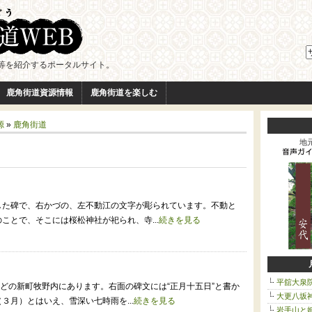
等を紹介するポータルサイト。
鹿角街道資源情報
鹿角街道を楽しむ
源
»
鹿角街道
地
した碑で、右かづの、左不動江の文字が彫られています。不動と
ことで、そこには桜松神社が祀られ、寺...
続きを見る
平舘大泉
ほどの新町牧野内にあります。右面の碑文には“正月十五日”と書か
大更八坂
３月）とはいえ、雪深い七時雨を...
続きを見る
岩手山と