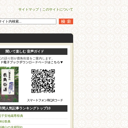
サイトマップ
｜
このサイトについて
聞いて楽しむ 音声ガイド
元の語り部が鹿角街道をご案内します。
月間人気記事ランキングトップ10
院子安地蔵尊祭典
神社祭典
姫神山の夫婦別れ