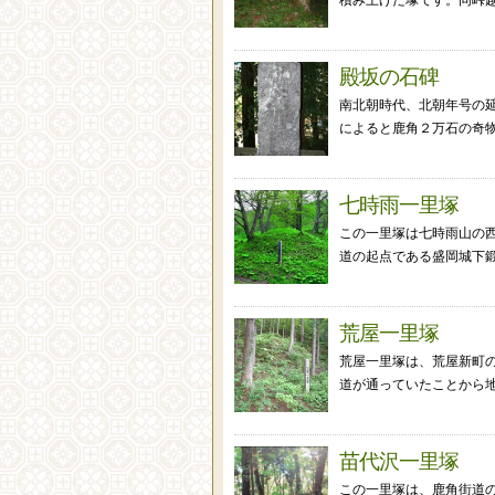
積み上げた塚です。同峠越
殿坂の石碑
南北朝時代、北朝年号の延
によると鹿角２万石の奇物
七時雨一里塚
この一里塚は七時雨山の
道の起点である盛岡城下鍛
荒屋一里塚
荒屋一里塚は、荒屋新町
道が通っていたことから地
苗代沢一里塚
この一里塚は、鹿角街道