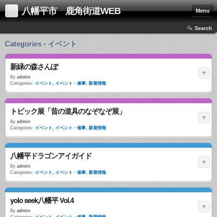
八幡平市 鹿角街道WEB
Menu
Search
Categories › イベント
新緑の森さんぽ
By
admin
Categories:
イベント
,
イベント・催事
,
新着情報
トピック展「昔の道具のなぞなぞ展」
By
admin
Categories:
イベント
,
イベント・催事
,
新着情報
八幡平ドラゴンアイガイド
By
admin
Categories:
イベント
,
イベント・催事
,
新着情報
yolo seek八幡平 Vol.4
By
admin