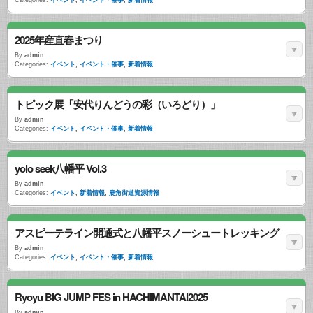
Categories:
イベント
,
イベント・催事
,
新着情報
2025年産直春まつり
By
admin
Categories:
イベント
,
イベント・催事
,
新着情報
トピック展「安代りんどうの彩（いろどり）」
By
admin
Categories:
イベント
,
イベント・催事
,
新着情報
yolo seek八幡平 Vol.3
By
admin
Categories:
イベント
,
新着情報
,
鹿角街道資源情報
アスピーテライン開通式と八幡平スノーシュートレッキング
By
admin
Categories:
イベント
,
イベント・催事
,
新着情報
Ryoyu BIG JUMP FES in HACHIMANTAI2025
By
admin