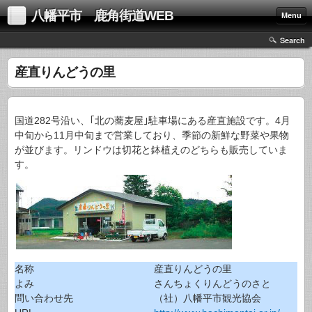
八幡平市 鹿角街道WEB
Menu
Search
産直りんどうの里
国道282号沿い、｢北の蕎麦屋｣駐車場にある産直施設です。4月
中旬から11月中旬まで営業しており、季節の新鮮な野菜や果物
が並びます。リンドウは切花と鉢植えのどちらも販売していま
す。
名称
産直りんどうの里
よみ
さんちょくりんどうのさと
問い合わせ先
（社）八幡平市観光協会