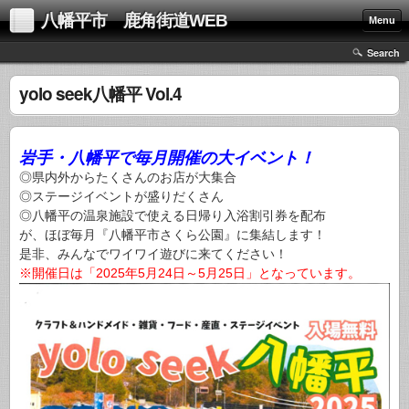
八幡平市 鹿角街道WEB
Menu
Search
yolo seek八幡平 Vol.4
岩手・八幡平で毎月開催の大イベント！
◎県内外からたくさんのお店が大集合
◎ステージイベントが盛りだくさん
◎八幡平の温泉施設で使える日帰り入浴割引券を配布
が、ほぼ毎月『八幡平市さくら公園』に集結します！
是非、みんなでワイワイ遊びに来てください！
※開催日は「2025年5月24日～5月25日」となっています。