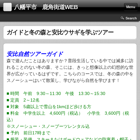
八幡平市 鹿角街道WEB
Menu
Search
ガイドと冬の森と安比ウサギを学ぶツアー
安比自然ツアーガイド
森で遊んだことはありますか？普段生活している中では滅多に訪
れることのない冬の森、そこには、きっと想像以上の幻想的な世
界が広がっているはずです。こちらのコースでは、冬の森の中を
スノーシューはいて散策し、学びながら自然を学びます！
■ 時間 午前 9:30～11:30 午後 13:30～15:30
■ 定員 2～12名
■ 対象 5歳以上で雪山を1kmほど歩ける方
■ 料金 中学生以上 4,600円（税込） 小学生 3,600円（税
込）
※スノーシュー・スノーブーツレンタル込
■ 予約 前日17時まで
■ 服装・装備 スキーまたはボードウェアなどの防寒着・帽子・