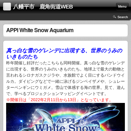
八幡平市 鹿角街道WEB
Menu
Search
APPI White Snow Aquarium
真っ白な雪のゲレンデに出現する、世界のうみの
いきものたち
昨年開催し好評だったこちらも同時開催。真っ白な雪のゲレンデ
に出現する、世界のうみのいきものたち。地球上で最大の動物と
言われるシロナガスクジラや、水族館でよく目にするバンドウイ
ルカ。ダイビングなどで一緒に泳げるジンベイザメや、シュレー
ターペンギンにウミガメ。雪山で体感する海の世界。見て、遊ん
で、学べるプロジェクションマッピングイベントです。
※開催日は「2022年2月11日から13日」となっています。