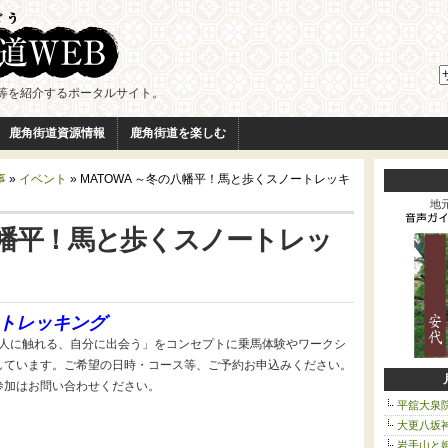
等を紹介するポータルサイト。
鹿角街道資源情報
鹿角街道を楽しむ
事
»
イベント
» MATOWA ～冬の八幡平！馬と歩くスノートレッキ
地
の八幡平！馬と歩くスノートレッ
トレッキング
る、人に触れる、自分に出会う」をコンセプトに乗馬体験やワークシ
しています。ご希望の日時・コース等、ご予約お申込みください。
参加はお問い合わせください。
平舘大泉
大更八坂
岩手山と