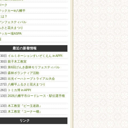
パーク
ックカーin八幡平
とは？
デンフェスティバル
るさと花火まつり
ッカー場ASPA
園
最近の新着情報
月30日
イルミネーションすいぞくえん in APPI
月30日
親子木工教室
月30日
第6回げんき森林モリフェスティバル
月28日
森林ボランティア活動
月28日
出光イーハトーブトライアル大会
月27日
八幡平ふるさと花火まつり
月26日
トミカ博 in APPI
月13日
2026八幡平市ロードレース・駅伝選手権
月13日
木工教室『ビー玉迷路』
月13日
木工教室『コーナー棚』
リンク