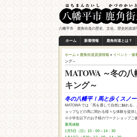
八幡平市 鹿角街道の歴史、文化、歴史的資源
ホーム
新着情報
鹿角街道とは？
ホーム »
鹿角街道資源情報
»
イベント・催
ング～
MATOWA ～冬
キング～
冬の八幡平！馬と歩くスノー
MATOWA では「馬を通して自然に触れ
ョップなどの馬に関わる様々な体験を提供
※小学生以下のお子様のワークショップご
乗馬体験
1月5日（日）10：00～14：30