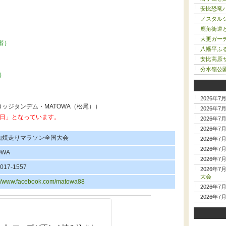
安比恐竜
ノスタルジ
鹿角街道
大更ガー
望者）
八幡平ふ
安比高原サ
分水嶺公
者）
2026年7
ッジタンデム・MATOWA（松尾））
2026年7
23日」となっています。
2026年7
2026年7
山焼走りマラソン全国大会
2026年7
2026年7
OWA
2026年7
8017-1557
2026年7
大会
://www.facebook.com/matowa88
2026年7
2026年7