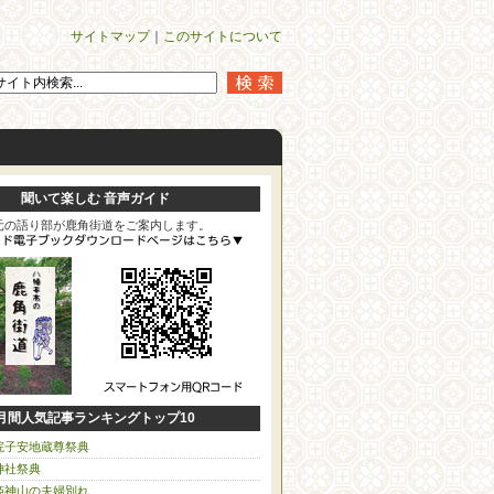
サイトマップ
｜
このサイトについて
聞いて楽しむ 音声ガイド
元の語り部が鹿角街道をご案内します。
月間人気記事ランキングトップ10
院子安地蔵尊祭典
神社祭典
姫神山の夫婦別れ