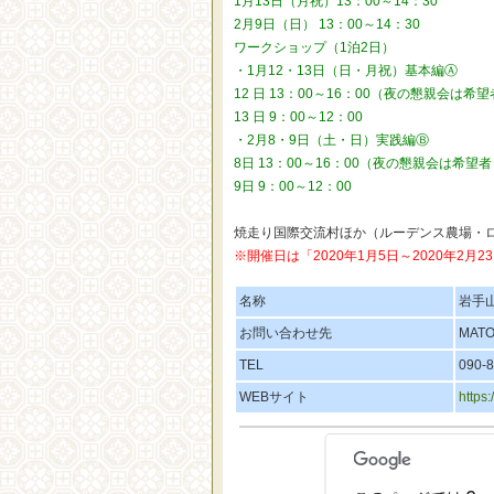
1月13日（月祝）13：00～14：30
2月9日（日） 13：00～14：30
ワークショップ（1泊2日）
・1月12・13日（日・月祝）基本編Ⓐ
12 日 13：00～16：00（夜の懇親会は希
13 日 9：00～12：00
・2月8・9日（土・日）実践編Ⓑ
8日 13：00～16：00（夜の懇親会は希望
9日 9：00～12：00
焼走り国際交流村ほか（ルーデンス農場・ロ
※開催日は「2020年1月5日～2020年2月
名称
岩手
お問い合わせ先
MAT
TEL
090-
WEBサイト
https