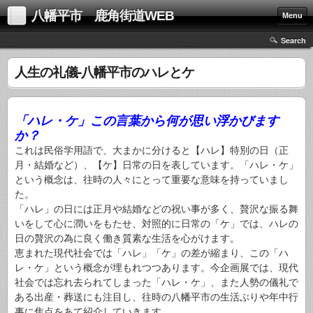
八幡平市 鹿角街道WEB
Menu
Search
人生の礼儀-八幡平市のハレとケ
「ハレ・ケ」この言葉から何が思い浮かびます
か？
これは民俗学用語で、大まかに分けると【ハレ】特別の日（正
月・結婚など）、【ケ】日常の日を表しています。「ハレ・ケ」
という概念は、往時の人々にとって重要な意味を持っていまし
た。
「ハレ」の日には正月や結婚などの祝い事が多く、贅沢な振る舞
いをして心に潤いをもたせ、対照的に日常の「ケ」では、ハレの
日の贅沢の為に良く働き質素な生活を心がけます。
恵まれた現代社会では「ハレ」「ケ」の差が縮まり、この「ハ
レ・ケ」という概念が埋もれつつあります。今企画展では、現代
社会では忘れ去られてしまった「ハレ・ケ」、また人勢の儀礼で
ある出産・葬送にも注目し、往時の八幡平市の生活ぶりや年中行
事に焦点をあて紹介していきます。