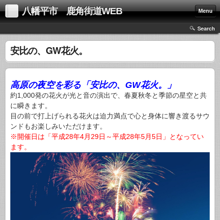
八幡平市 鹿角街道WEB
Menu
Search
安比の、GW花火。
高原の夜空を彩る「安比の、GW花火。」
約1,000発の花火が光と音の演出で、春夏秋冬と季節の星空と共
に瞬きます。
目の前で打上げられる花火は迫力満点で心と身体に響き渡るサウ
ンドもお楽しみいただけます。
※開催日は「平成28年4月29日～平成28年5月5日」となってい
ます。