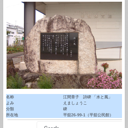
名称
江間章子 詩碑 「水と風」
よみ
えましょうこ
分類
碑
所在地
平舘26-99-1（平舘公民館）