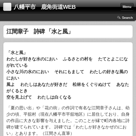
八幡平市 鹿角街道WEB
Menu
Search
江間章子 詩碑 「水と風」
「水と風」
わたしが好きな水のにおい ふるさとの村を たてとよこにな
がれている
小さな川の水のにおい それにもまして わたしの好きな風の
におい
風よ わたしはあなたが好きだ 松林をくぐりぬけて あなた
がくるとき
空を見上げて わたしは白くなる
「夏の思い出」や「花の街」の作詞で有名な江間章子さんは、幼
少の頃、平舘村（現在八幡平市平舘地区）に居住しており、自身
の作品に大きな影響を与えました。このことが縁で町内各地に詩
碑が建てられています。 詩碑では「わたしが好きなかぜのにお
い」とあります。（江間さん直筆）