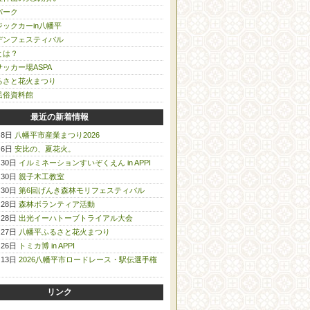
パーク
ックカーin八幡平
デンフェスティバル
とは？
ッカー場ASPA
るさと花火まつり
民俗資料館
最近の新着情報
月8日
八幡平市産業まつり2026
月6日
安比の、夏花火。
月30日
イルミネーションすいぞくえん in APPI
月30日
親子木工教室
月30日
第6回げんき森林モリフェスティバル
月28日
森林ボランティア活動
月28日
出光イーハトーブトライアル大会
月27日
八幡平ふるさと花火まつり
月26日
トミカ博 in APPI
月13日
2026八幡平市ロードレース・駅伝選手権
リンク