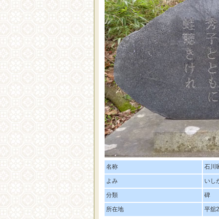
名称
石川
よみ
いし
分類
碑
所在地
平舘