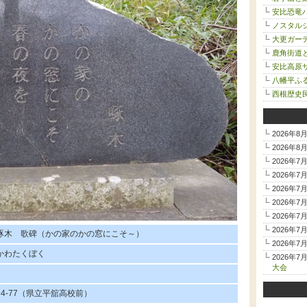
安比恐竜
ノスタルジ
大更ガー
鹿角街道
安比高原サ
八幡平ふ
西根歴史
2026年8
2026年8
2026年7
2026年7
2026年7
2026年7
2026年7
2026年7
啄木 歌碑（かの家のかの窓にこそ～）
2026年7
かわたくぼく
2026年7
大会
24-77（県立平舘高校前）