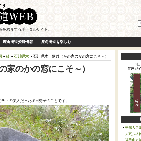
等を紹介するポータルサイト。
鹿角街道資源情報
鹿角街道を楽しむ
源
»
碑
»
石川啄木
» 石川啄木 歌碑（かの家のかの窓にこそ～）
の家のかの窓にこそ～）
地
文学上の友人だった堀田秀子のことです。
平舘大泉
大更八坂
岩手山と