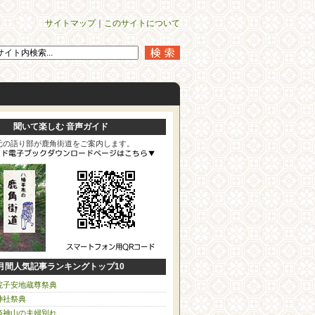
サイトマップ
｜
このサイトについて
聞いて楽しむ 音声ガイド
元の語り部が鹿角街道をご案内します。
月間人気記事ランキングトップ10
院子安地蔵尊祭典
神社祭典
姫神山の夫婦別れ