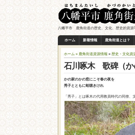
八幡平市 鹿角街道の歴史、文化、歴史的資源
ホーム
新着情報
鹿角街道とは？
ホーム »
鹿角街道資源情報
»
歴史・文化資
石川啄木 歌碑（か
かの家のかの窓にこそ春の夜を
秀子とともに蛙聴きけれ
「秀子」とは啄木の代用教員時代の同僚、