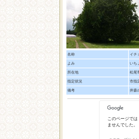
名称
イチ
よみ
いち
所在地
松尾
指定状況
市指
備考
井森
このページでは 
ませんでした。