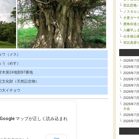
安比恐竜
ノスタルジ
大更ガー
鹿角街道
八幡平ふ
分水嶺公
安比高原サ
ョウ（メス）
2026年7
ょう（めす）
2026年7
寄木第24地割97番地
2026年7
2026年7
定文化財（天然記念物）
2026年7
の大イチョウ
2026年7
2026年7
2026年7
大会
2026年7
Google マップが正しく読み込まれ
2026年7