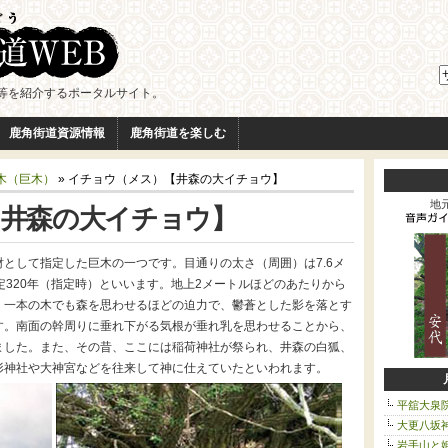
等を紹介するポータルサイト。
鹿角街道資源情報
鹿角街道を楽しむ
木（巨木）
» イチョウ（メス）【井森の大イチョウ】
【井森の大イチョウ】
地
として指定した巨木の一つです。目通りの太さ（周囲）は7.6メ
定320年（指定時）といいます。地上2メートルほどのあたりから
、一本の木でも森を思わせるほどの迫力で、鬱蒼とした影を落とす
す。南面の幹周りに垂れ下がる気根が垂れ乳を思わせることから、
ました。また、その昔、ここには稲荷神社が祭られ、井森の白狐、
形神社や大神宮などを往来して神に仕えていたといわれます。
平舘大泉
大更八坂
岩手山と