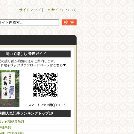
サイトマップ
｜
このサイトについて
聞いて楽しむ 音声ガイド
元の語り部が鹿角街道をご案内します。
月間人気記事ランキングトップ10
院子安地蔵尊祭典
神社祭典
姫神山の夫婦別れ