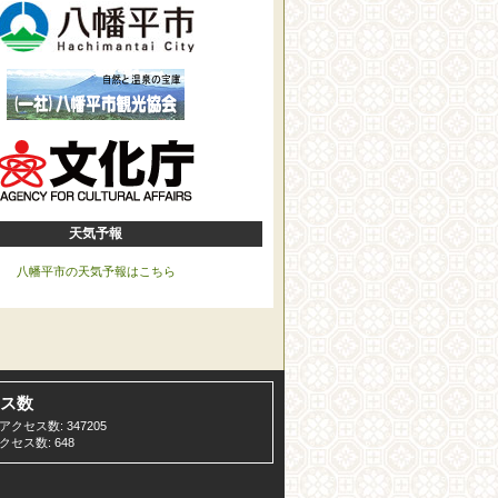
天気予報
八幡平市の天気予報はこちら
ス数
クセス数: 347205
セス数: 648