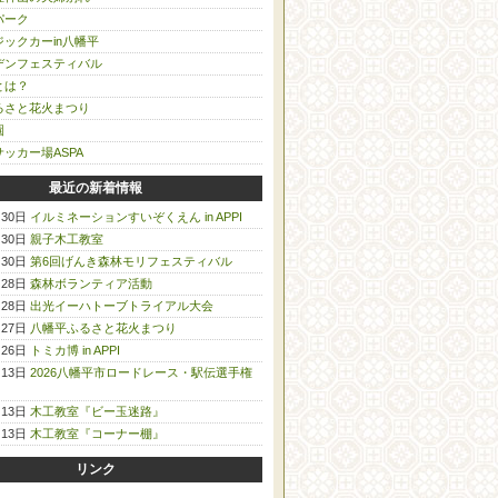
パーク
ックカーin八幡平
デンフェスティバル
とは？
るさと花火まつり
園
ッカー場ASPA
最近の新着情報
月30日
イルミネーションすいぞくえん in APPI
月30日
親子木工教室
月30日
第6回げんき森林モリフェスティバル
月28日
森林ボランティア活動
月28日
出光イーハトーブトライアル大会
月27日
八幡平ふるさと花火まつり
月26日
トミカ博 in APPI
月13日
2026八幡平市ロードレース・駅伝選手権
月13日
木工教室『ビー玉迷路』
月13日
木工教室『コーナー棚』
リンク