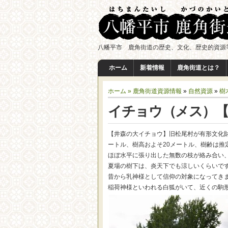
八幡平市 鹿角街道の歴史、文化、歴史的資源
ホーム
新着情報
鹿角街道とは？
ホーム »
鹿角街道資源情報
»
自然資源
»
樹
イチョウ（メス）
【井森の大イチョウ】旧松尾村が有形文化財
ートル、樹高およそ20メートル、樹齢は推
ほぼ水平に張り出した無数の枝が絡み合い
夏場の樹下は、炎天下でも涼しいくらいで
昔から乳神様として信仰の対象になってき
稲荷神様といわれる白狐がいて、近くの駒