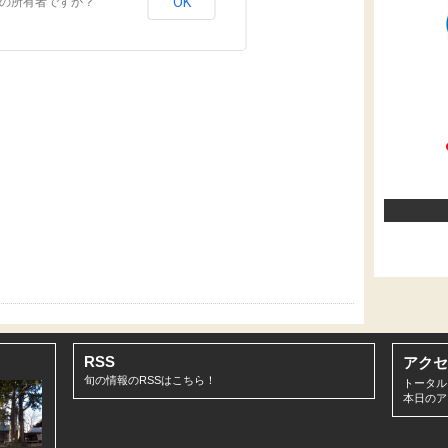
OK
の所有者ですか？
RSS
アクセ
旬の情報のRSSは
こちら！
トータルア
本日のアク