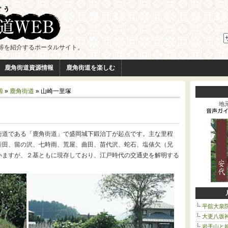
等を紹介するポータルサイト。
鹿角街道資源情報
鹿角街道を楽しむ
源
»
鹿角街道
» 山崎一里塚
地
街道である「鹿角街道」で盛岡城下鍛治丁が起点です。主な里程
新田、留の沢、七時雨、荒屋、曲田、苗代沢、蛇石、塩俵欠（兄
いますが、２基ともに現存しており、江戸時代の交通史を解明する
平舘大泉
大更八坂
岩手山と