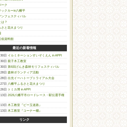
パーク
ックカーin八幡平
デンフェスティバル
とは？
るさと花火まつり
園
民俗資料館
最近の新着情報
月30日
イルミネーションすいぞくえん in APPI
月30日
親子木工教室
月30日
第6回げんき森林モリフェスティバル
月28日
森林ボランティア活動
月28日
出光イーハトーブトライアル大会
月27日
八幡平ふるさと花火まつり
月26日
トミカ博 in APPI
月13日
2026八幡平市ロードレース・駅伝選手権
月13日
木工教室『ビー玉迷路』
月13日
木工教室『コーナー棚』
リンク