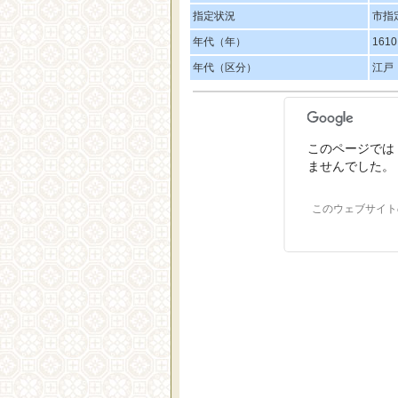
指定状況
市指
年代（年）
161
年代（区分）
江戸
このページでは 
ませんでした。
このウェブサイト