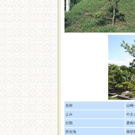
名称
山崎
よみ
やま
分類
鹿角
所在地
堀切