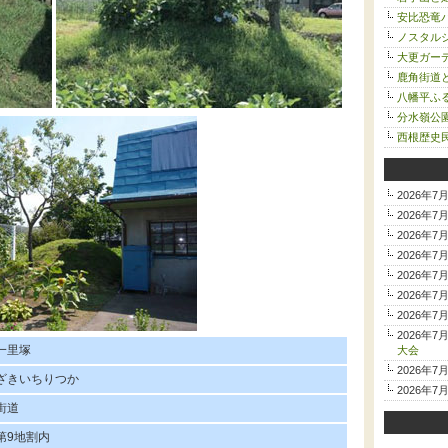
安比恐竜
ノスタルジ
大更ガー
鹿角街道
八幡平ふ
分水嶺公
西根歴史
2026年7
2026年7
2026年7
2026年7
2026年7
2026年7
2026年7
2026年7
一里塚
大会
2026年7
ざきいちりつか
2026年7
街道
第9地割内