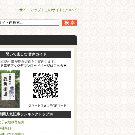
サイトマップ
｜
このサイトについて
聞いて楽しむ 音声ガイド
元の語り部が鹿角街道をご案内します。
月間人気記事ランキングトップ10
院子安地蔵尊祭典
神社祭典
姫神山の夫婦別れ