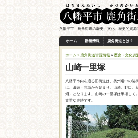
八幡平市 鹿角街道の歴史、文化、歴史的資源
ホーム
新着情報
鹿角街道とは？
ホーム »
鹿角街道資源情報
»
歴史・文化資
山崎一里塚
八幡平市内を通る旧街道は、奥州道中の脇
は、田頭・向坂から始まり、山崎、野口、
畑）となります。山崎の一里塚は半壊して
貴重な史跡です。